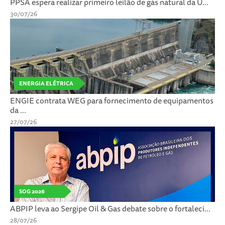
PPSA espera realizar primeiro leilão de gás natural da U...
30/07/26
ENERGIA ELÉTRICA
ENGIE contrata WEG para fornecimento de equipamentos
da ...
27/07/26
SOG 2026
ABPIP leva ao Sergipe Oil & Gas debate sobre o fortaleci...
28/07/26