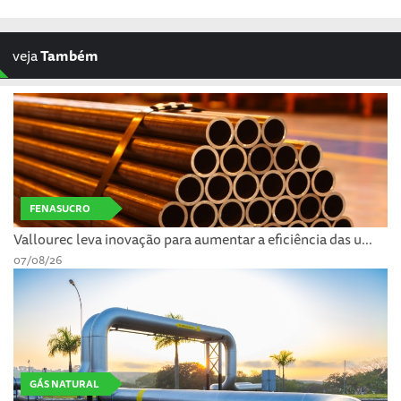
veja
Também
FENASUCRO
Vallourec leva inovação para aumentar a eficiência das u...
07/08/26
GÁS NATURAL