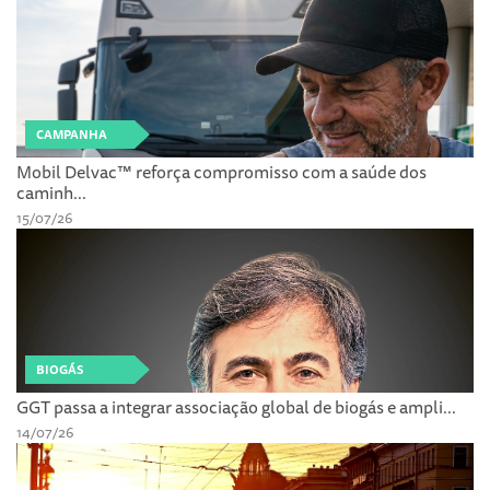
CAMPANHA
Mobil Delvac™ reforça compromisso com a saúde dos
caminh...
15/07/26
BIOGÁS
GGT passa a integrar associação global de biogás e ampli...
14/07/26