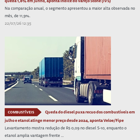
queda 1,8% em junho, aponta Índice do Varejo Stone (IVS)
Na comparação anual, o segmento apresentou a maior alta observada no
mês, de 11,9%.
22/07/26 12:35
Queda do diesel puxa recuo dos combustíveis em
COMBUSTÍVEIS
julho e etanol atinge menor preço desde 2024, aponta Veloe/Fipe
Levantamento mostra redução de R$ 0,09 no diesel S-10, enquanto o
etanol amplia vantagem frente ...