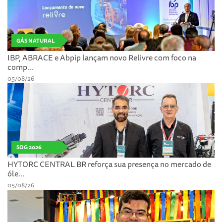
GÁS NATURAL
IBP, ABRACE e Abpip lançam novo Relivre com foco na
comp...
05/08/26
SOG 2026
HYTORC CENTRAL BR reforça sua presença no mercado de
óle...
05/08/26