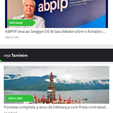
SOG 2026
ABPIP leva ao Sergipe Oil & Gas debate sobre o fortaleci...
28/07/26
veja
Também
DRILLING
Foresea completa 3 anos de liderança com frota contratad...
05/08/26