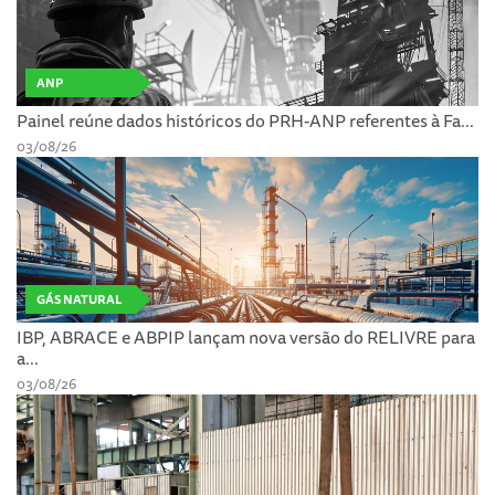
ANP
Painel reúne dados históricos do PRH-ANP referentes à Fa...
03/08/26
GÁS NATURAL
IBP, ABRACE e ABPIP lançam nova versão do RELIVRE para
a...
03/08/26