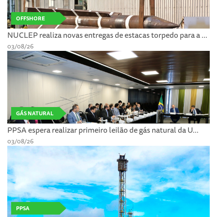
OFFSHORE
NUCLEP realiza novas entregas de estacas torpedo para a ...
03/08/26
GÁS NATURAL
PPSA espera realizar primeiro leilão de gás natural da U...
03/08/26
PPSA