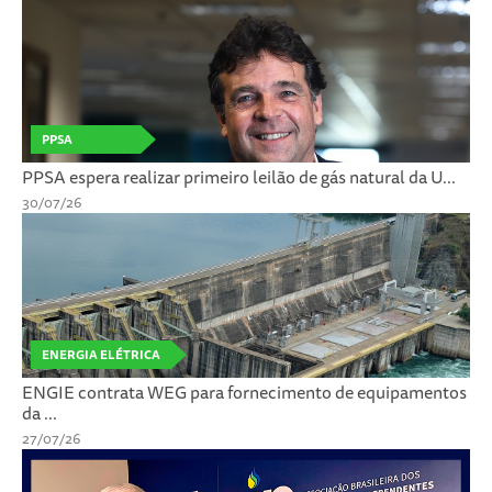
PPSA
PPSA espera realizar primeiro leilão de gás natural da U...
30/07/26
ENERGIA ELÉTRICA
ENGIE contrata WEG para fornecimento de equipamentos
da ...
27/07/26