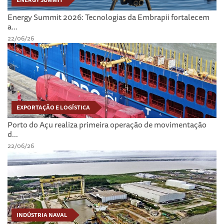
ENERGY SUMMIT
Energy Summit 2026: Tecnologias da Embrapii fortalecem
a...
22/06/26
EXPORTAÇÃO E LOGÍSTICA
Porto do Açu realiza primeira operação de movimentação
d...
22/06/26
INDÚSTRIA NAVAL