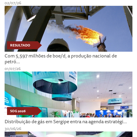
02/07/26
RESULTADO
Com 5,597 milhões de boe/d, a produção nacional de
petró...
01/07/26
SOG 2026
Distribuição de gás em Sergipe entra na agenda estratégi...
30/06/26