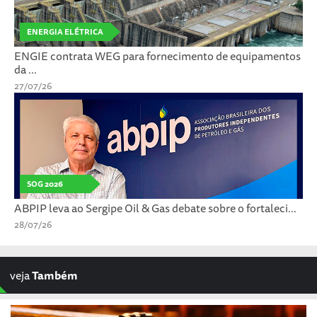
ENERGIA ELÉTRICA
ENGIE contrata WEG para fornecimento de equipamentos
da ...
27/07/26
SOG 2026
ABPIP leva ao Sergipe Oil & Gas debate sobre o fortaleci...
28/07/26
veja
Também