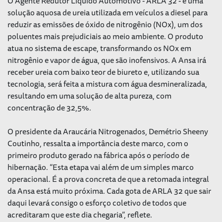
O Agente Redutor Líquido Automotivo - ARLA 32 - é uma
solução aquosa de ureia utilizada em veículos a diesel para
reduzir as emissões de óxido de nitrogênio (NOx), um dos
poluentes mais prejudiciais ao meio ambiente. O produto
atua no sistema de escape, transformando os NOx em
nitrogênio e vapor de água, que são inofensivos. A Ansa irá
receber ureia com baixo teor de biureto e, utilizando sua
tecnologia, será feita a mistura com água desmineralizada,
resultando em uma solução de alta pureza, com
concentração de 32,5%.
O presidente da Araucária Nitrogenados, Demétrio Sheeny
Coutinho, ressalta a importância deste marco, com o
primeiro produto gerado na fábrica após o período de
hibernação. “Esta etapa vai além de um simples marco
operacional. É a prova concreta de que a retomada integral
da Ansa está muito próxima. Cada gota de ARLA 32 que sair
daqui levará consigo o esforço coletivo de todos que
acreditaram que este dia chegaria”, reflete.