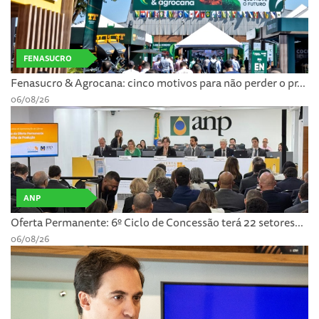
FENASUCRO
Fenasucro & Agrocana: cinco motivos para não perder o pr...
06/08/26
ANP
Oferta Permanente: 6º Ciclo de Concessão terá 22 setores...
06/08/26