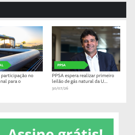
AL
PPSA
participação no
PPSA espera realizar primeiro
nal para o
leilão de gás natural da U...
30/07/26