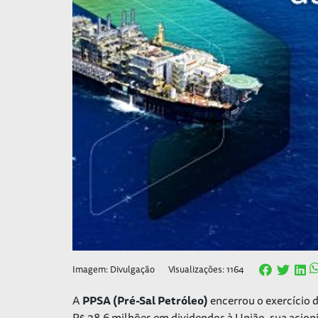
Imagem: Divulgação
Visualizações: 1164
A
PPSA (Pré-Sal Petróleo)
encerrou o exercício d
R$ 28,6 milhões em dividendos à União, sua acioni