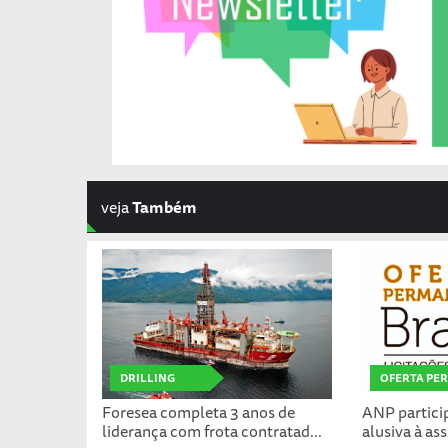
veja
Também
DRILLING
OFERTA PE
Foresea completa 3 anos de
ANP partici
liderança com frota contratad...
alusiva à ass