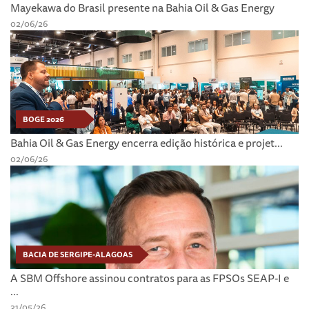
Mayekawa do Brasil presente na Bahia Oil & Gas Energy
02/06/26
BOGE 2026
Bahia Oil & Gas Energy encerra edição histórica e projet...
02/06/26
BACIA DE SERGIPE-ALAGOAS
A SBM Offshore assinou contratos para as FPSOs SEAP-I e
...
31/05/26