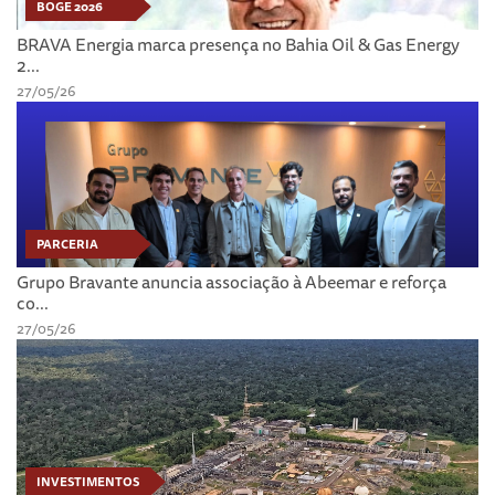
BOGE 2026
BRAVA Energia marca presença no Bahia Oil & Gas Energy
2...
27/05/26
PARCERIA
Grupo Bravante anuncia associação à Abeemar e reforça
co...
27/05/26
INVESTIMENTOS