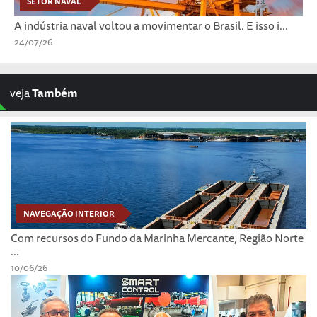
SETOR NAVAL
A indústria naval voltou a movimentar o Brasil. E isso i...
24/07/26
veja
Também
NAVEGAÇÃO INTERIOR
Com recursos do Fundo da Marinha Mercante, Região Norte
...
10/06/26