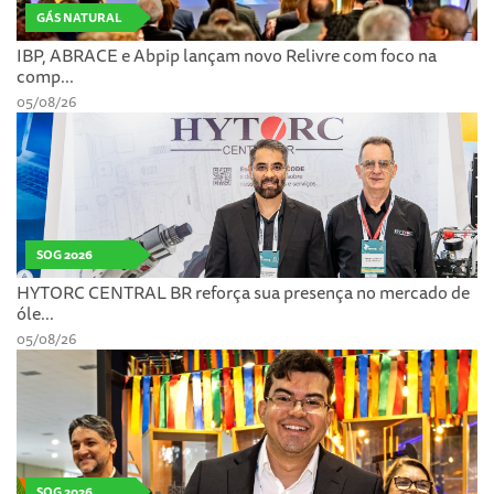
GÁS NATURAL
IBP, ABRACE e Abpip lançam novo Relivre com foco na
comp...
05/08/26
SOG 2026
HYTORC CENTRAL BR reforça sua presença no mercado de
óle...
05/08/26
SOG 2026