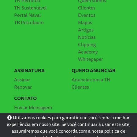
TN Petróleo
Quem somos
TN Sustentável
Clientes
Portal Naval
Eventos
TB Petroleum
Mapas
Artigos
Notícias
Clipping
Academy
Whitepaper
ASSINATURA
QUERO ANUNCIAR
Assinar
Anuncie com a TN
Renovar
Clientes
CONTATO
Enviar Mensagem
Localização
Utilizamos cookies para garantir que você tenha a melhor
experiência em nosso site. Se você continuar a usar este site,
assumiremos que você concorda com a nossa
política de