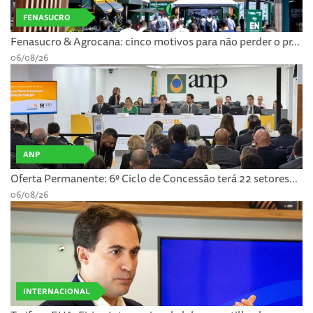
FENASUCRO
Fenasucro & Agrocana: cinco motivos para não perder o pr...
06/08/26
ANP
Oferta Permanente: 6º Ciclo de Concessão terá 22 setores...
06/08/26
INTERNACIONAL