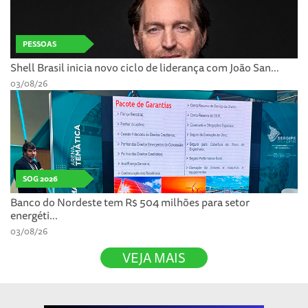
PESSOAS
Shell Brasil inicia novo ciclo de liderança com João San...
03/08/26
SOG 2026
Banco do Nordeste tem R$ 504 milhões para setor
energéti...
03/08/26
VEJA MAIS