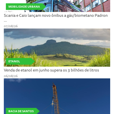
MOBILIDADE URBANA
Scania e Caio lançam novo ônibus a gás/biometano Padron
...
07/08/26
ETANOL
Venda de etanol em junho supera os 3 bilhões de litros
06/08/26
BACIA DE SANTOS