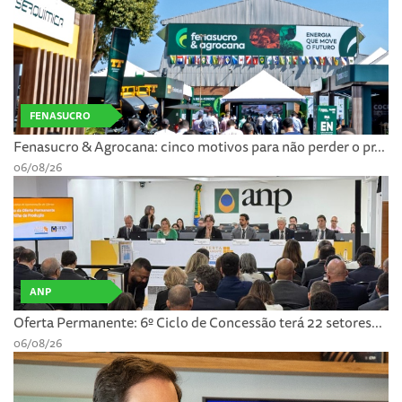
FENASUCRO
Fenasucro & Agrocana: cinco motivos para não perder o pr...
06/08/26
ANP
Oferta Permanente: 6º Ciclo de Concessão terá 22 setores...
06/08/26