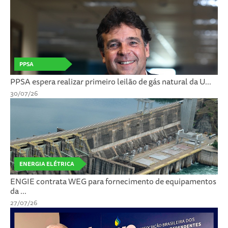
PPSA
PPSA espera realizar primeiro leilão de gás natural da U...
30/07/26
ENERGIA ELÉTRICA
ENGIE contrata WEG para fornecimento de equipamentos
da ...
27/07/26