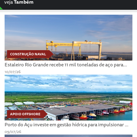
veja
Também
CONSTRUÇÃO NAVAL
Estaleiro Rio Grande recebe 11 mil toneladas de aço para...
10/07/26
APOIO OFFSHORE
Porto do Açu investe em gestão hídrica para impulsionar ...
09/07/26