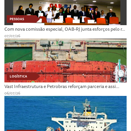
PESSOAS
Com nova comissão especial, OAB-RJ junta esforços pelo r...
07/07/26
LOGÍSTICA
Vast Infraestrutura e Petrobras reforçam parceria e assi...
06/07/26