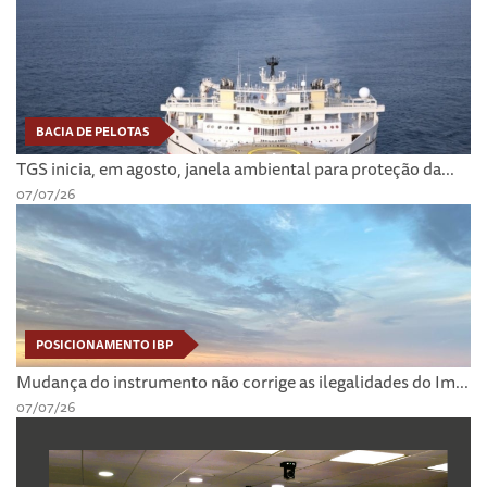
BACIA DE PELOTAS
TGS inicia, em agosto, janela ambiental para proteção da...
07/07/26
POSICIONAMENTO IBP
Mudança do instrumento não corrige as ilegalidades do Im...
07/07/26