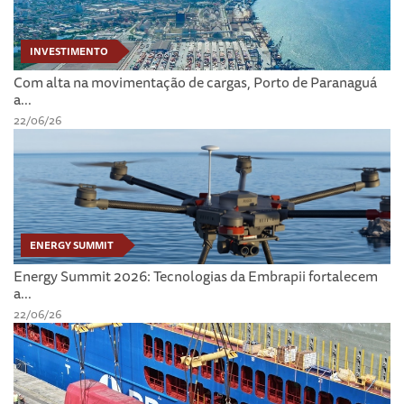
INVESTIMENTO
Com alta na movimentação de cargas, Porto de Paranaguá
a...
22/06/26
ENERGY SUMMIT
Energy Summit 2026: Tecnologias da Embrapii fortalecem
a...
22/06/26