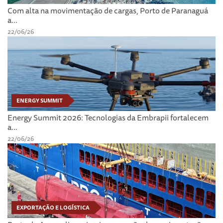
Com alta na movimentação de cargas, Porto de Paranaguá
a...
22/06/26
ENERGY SUMMIT
Energy Summit 2026: Tecnologias da Embrapii fortalecem
a...
22/06/26
EXPORTAÇÃO E LOGÍSTICA