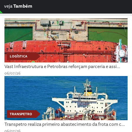
veja
Também
LOGÍSTICA
Vast Infraestrutura e Petrobras reforçam parceria e assi...
06/07/26
TRANSPETRO
Transpetro realiza primeiro abastecimento da frota com c...
06/07/26