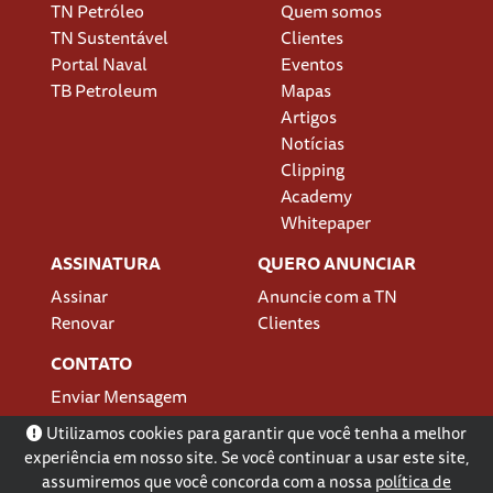
TN Petróleo
Quem somos
TN Sustentável
Clientes
Portal Naval
Eventos
TB Petroleum
Mapas
Artigos
Notícias
Clipping
Academy
Whitepaper
ASSINATURA
QUERO ANUNCIAR
Assinar
Anuncie com a TN
Renovar
Clientes
CONTATO
Enviar Mensagem
Localização
Utilizamos cookies para garantir que você tenha a melhor
experiência em nosso site. Se você continuar a usar este site,
assumiremos que você concorda com a nossa
política de