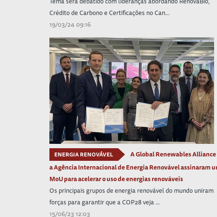
Tema será debatido com lideranças abordando RenovaBio,
Crédito de Carbono e Certificações no Can...
19/03/24 09:16
A Global Renewables Alliance
ENERGIA RENOVÁVEL
a Agência Internacional de Energia Renovável assinaram 
MoU para acelerar o uso de energias renováveis
Os principais grupos de energia renovável do mundo uniram
forças para garantir que a COP28 veja ...
15/06/23 12:03