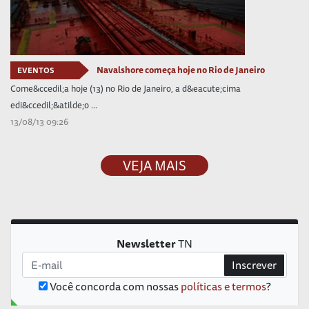
Navalshore começa hoje no Rio de Janeiro
EVENTOS
Come&ccedil;a hoje (13) no Rio de Janeiro, a d&eacute;cima
edi&ccedil;&atilde;o ...
13/08/13 09:26
VEJA MAIS
Newsletter
TN
Inscrever
Você concorda com nossas
políticas e termos
?