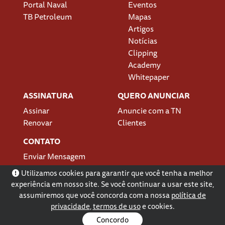
Portal Naval
Eventos
TB Petroleum
Mapas
Artigos
Notícias
Clipping
Academy
Whitepaper
ASSINATURA
QUERO ANUNCIAR
Assinar
Anuncie com a TN
Renovar
Clientes
CONTATO
Enviar Mensagem
Localização
Utilizamos cookies para garantir que você tenha a melhor
experiência em nosso site. Se você continuar a usar este site,
assumiremos que você concorda com a nossa
política de
privacidade
,
termos de uso
e cookies.
Concordo