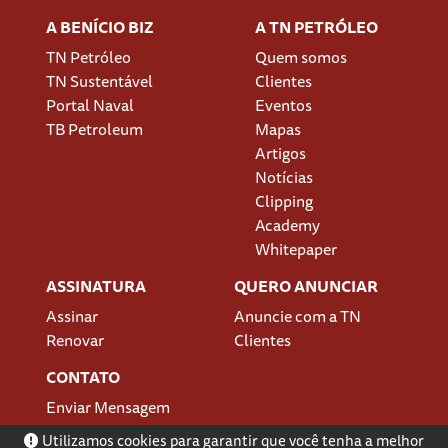
A BENÍCIO BIZ
A TN PETRÓLEO
TN Petróleo
Quem somos
TN Sustentável
Clientes
Portal Naval
Eventos
TB Petroleum
Mapas
Artigos
Notícias
Clipping
Academy
Whitepaper
ASSINATURA
QUERO ANUNCIAR
Assinar
Anuncie com a TN
Renovar
Clientes
CONTATO
Enviar Mensagem
Localização
Utilizamos cookies para garantir que você tenha a melhor