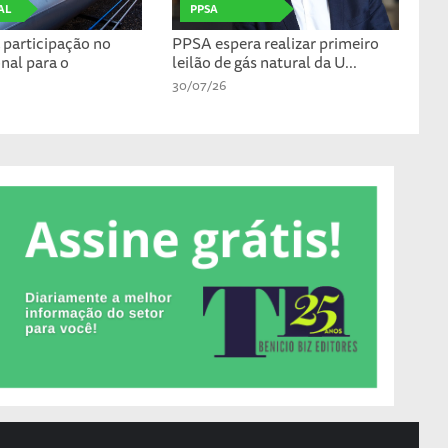
AL
PPSA
participação no
PPSA espera realizar primeiro
nal para o
leilão de gás natural da U...
30/07/26