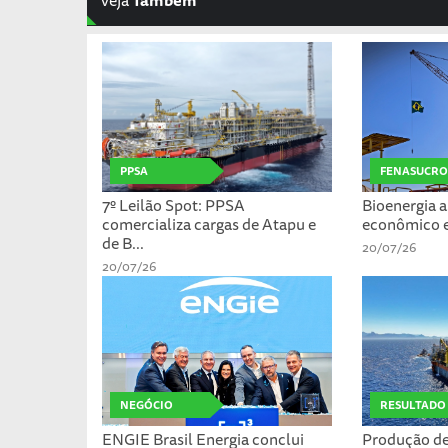
veja
Também
PPSA
FENASUCRO
7º Leilão Spot: PPSA
Bioenergia 
comercializa cargas de Atapu e
econômico e
de B...
20/07/26
20/07/26
NEGÓCIO
RESULTADO
ENGIE Brasil Energia conclui
Produção de