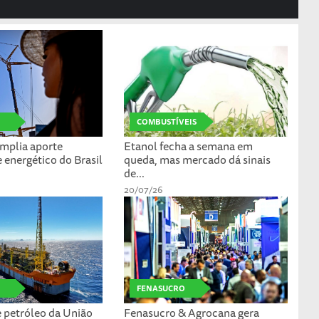
COMBUSTÍVEIS
amplia aporte
Etanol fecha a semana em
 energético do Brasil
queda, mas mercado dá sinais
de...
20/07/26
FENASUCRO
 petróleo da União
Fenasucro & Agrocana gera