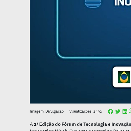
Imagem: Divulgação
Visualizações: 2492
A
2ª Edição do Fórum de Tecnologia e Inovaçã
Innovation Week
. O evento ocorrerá no Palco 11