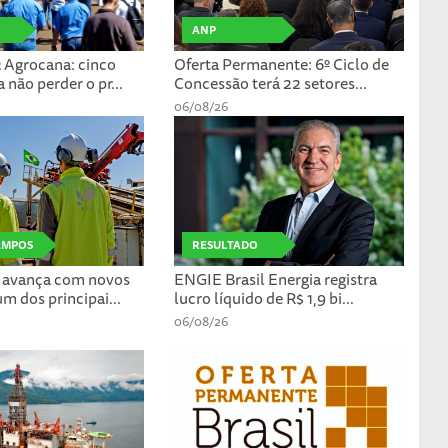
ANP
 Agrocana: cinco
Oferta Permanente: 6º Ciclo de
 não perder o pr...
Concessão terá 22 setores...
06/08/26
AMPOS
RESULTADO
a avança com novos
ENGIE Brasil Energia registra
 dos principai...
lucro líquido de R$ 1,9 bi...
06/08/26