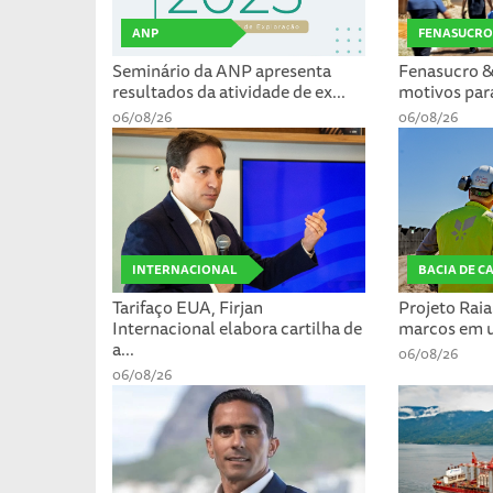
ANP
FENASUCRO
Seminário da ANP apresenta
Fenasucro &
resultados da atividade de ex...
motivos para
06/08/26
06/08/26
INTERNACIONAL
BACIA DE C
Tarifaço EUA, Firjan
Projeto Rai
Internacional elabora cartilha de
marcos em um
a...
06/08/26
06/08/26