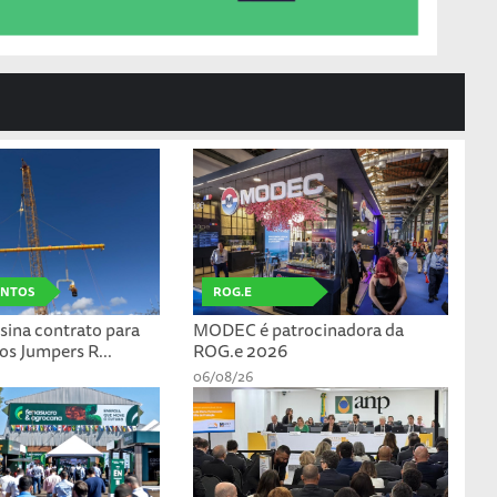
ANTOS
ROG.E
ssina contrato para
MODEC é patrocinadora da
os Jumpers R...
ROG.e 2026
06/08/26