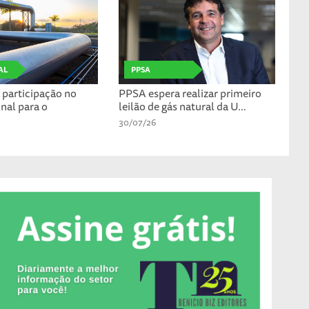
AL
PPSA
participação no
PPSA espera realizar primeiro
nal para o
leilão de gás natural da U...
30/07/26