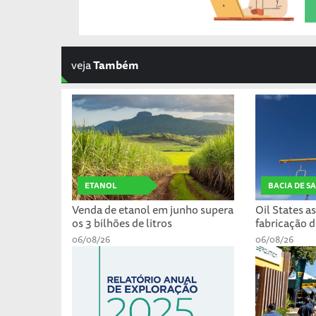
veja
Também
ETANOL
BACIA DE S
Venda de etanol em junho supera
Oil States a
os 3 bilhões de litros
fabricação d
06/08/26
06/08/26