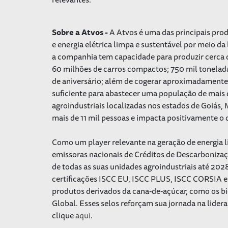
Sobre a Atvos -
A Atvos é uma das principais pro
e energia elétrica limpa e sustentável por meio da
a companhia tem capacidade para produzir cerca d
60 milhões de carros compactos; 750 mil tonelada
de aniversário; além de cogerar aproximadamente 4
suficiente para abastecer uma população de mais
agroindustriais localizadas nos estados de Goiás
mais de 11 mil pessoas e impacta positivamente 
Como um player relevante na geração de energia l
emissoras nacionais de Créditos de Descarbonizaç
de todas as suas unidades agroindustriais até 202
certificações ISCC EU, ISCC PLUS, ISCC CORSIA e
produtos derivados da cana-de-açúcar, como os bio
Global. Esses selos reforçam sua jornada na lider
clique
aqui
.