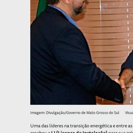
Imagem: Divulgação/Governo de Mato Grosso do Sul
Visu
Uma das líderes na transição energética e entre a
recebeu a
LI (Licença de Instalação)
para sua pri