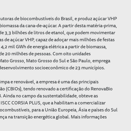
dutoras de biocombustíveis do Brasil, e produz açúcar VHP
 biomassa da cana-de-açúcar. A partir desta matéria-prima,
e 3,3 bilhões de litros de etanol, que podem movimentar
s de açúcar VHP, capaz de adoçar mais milhões de festas
,2 mil GWh de energia elétrica a partir de biomassa,
 de 20 milhões de pessoas. Com oito unidades
, Mato Grosso, Mato Grosso do Sul e São Paulo, emprega
o desenvolvimento socioeconômico de 23 municípios.
impa e renovável, a empresa é uma das principais
ão (CBIOs), tendo renovado a certificação do RenovaBio
8. Ainda no campo da sustentabilidade, obteve as
 ISCC CORSIA PLUS, que a habilitam a comercializar
combustíveis, para a União Europeia, Ásia e países do Sul
ança na transição energética global. Mais informações