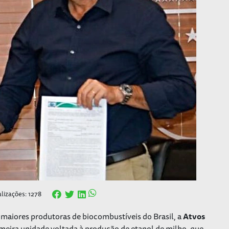
alizações: 1278
s maiores produtoras de biocombustíveis do Brasil, a
Atvos
meira unidade voltada à produção de etanol de milho, que