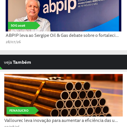
SOG 2026
ABPIP leva ao Sergipe Oil & Gas debate sobre o fortaleci...
28/07/26
veja
Também
FENASUCRO
Vallourec leva inovação para aumentar a eficiência das u...
07/08/26