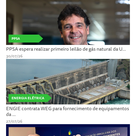
PPSA
PPSA espera realizar primeiro leilão de gás natural da U...
30/07/26
ENERGIA ELÉTRICA
ENGIE contrata WEG para fornecimento de equipamentos
da ...
27/07/26