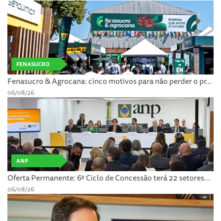
FENASUCRO
Fenasucro & Agrocana: cinco motivos para não perder o pr...
06/08/26
ANP
Oferta Permanente: 6º Ciclo de Concessão terá 22 setores...
06/08/26