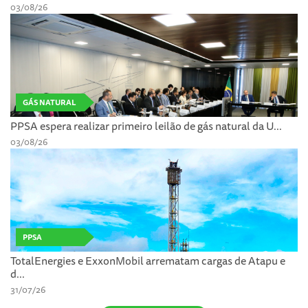
03/08/26
GÁS NATURAL
PPSA espera realizar primeiro leilão de gás natural da U...
03/08/26
PPSA
TotalEnergies e ExxonMobil arrematam cargas de Atapu e
d...
31/07/26