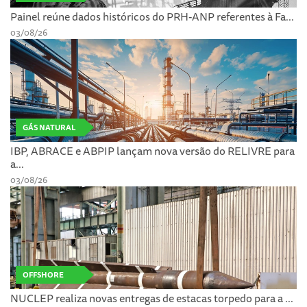
Painel reúne dados históricos do PRH-ANP referentes à Fa...
03/08/26
GÁS NATURAL
IBP, ABRACE e ABPIP lançam nova versão do RELIVRE para
a...
03/08/26
OFFSHORE
NUCLEP realiza novas entregas de estacas torpedo para a ...