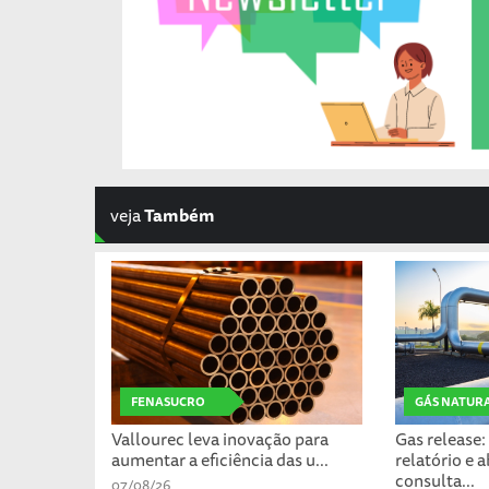
veja
Também
FENASUCRO
GÁS NATUR
Vallourec leva inovação para
Gas release
aumentar a eficiência das u...
relatório e 
consulta...
07/08/26