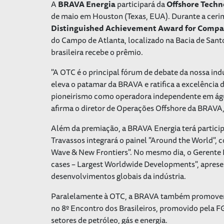
A
BRAVA Energia
participará da
Offshore Techn
de maio em Houston (Texas, EUA). Durante a ceri
Distinguished Achievement Award for Comp
do Campo de Atlanta, localizado na Bacia de Sant
brasileira recebe o prêmio.
"A OTC é o principal fórum de debate da nossa i
eleva o patamar da BRAVA e ratifica a excelência
pioneirismo como operadora independente em águ
afirma o diretor de Operações Offshore da BRAVA
Além da premiação, a BRAVA Energia terá particip
Travassos integrará o painel "Around the World", 
Wave & New Frontiers". No mesmo dia, o Gerente 
cases – Largest Worldwide Developments", aprese
desenvolvimentos globais da indústria.
Paralelamente à OTC, a BRAVA também promoverá a
no 8º Encontro dos Brasileiros, promovido pela FG
setores de petróleo, gás e energia.