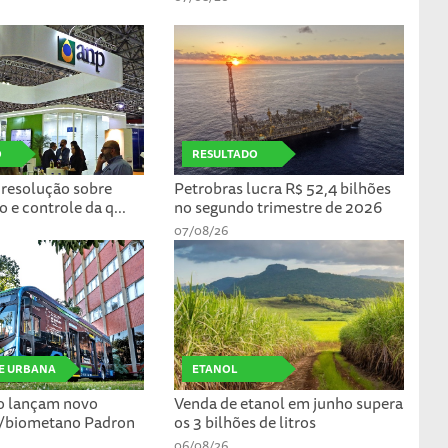
O
RESULTADO
resolução sobre
Petrobras lucra R$ 52,4 bilhões
o e controle da q...
no segundo trimestre de 2026
07/08/26
E URBANA
ETANOL
io lançam novo
Venda de etanol em junho supera
s/biometano Padron
os 3 bilhões de litros
06/08/26