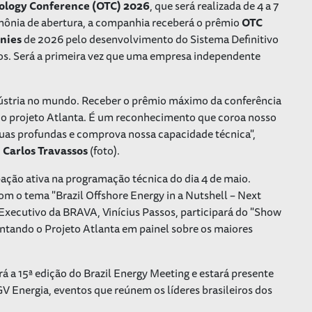
ology Conference (OTC) 2026
, que será realizada de 4 a 7
mônia de abertura, a companhia receberá o prêmio
OTC
anies
de 2026 pelo desenvolvimento do Sistema Definitivo
os. Será a primeira vez que uma empresa independente
ndústria no mundo. Receber o prêmio máximo da conferência
 do projeto Atlanta. É um reconhecimento que coroa nosso
as profundas e comprova nossa capacidade técnica",
,
Carlos Travassos
(foto).
ação ativa na programação técnica do dia 4 de maio.
com o tema "Brazil Offshore Energy in a Nutshell – Next
Executivo da BRAVA, Vinícius Passos, participará do "Show
ntando o Projeto Atlanta em painel sobre os maiores
 15ª edição do Brazil Energy Meeting e estará presente
V Energia, eventos que reúnem os líderes brasileiros dos