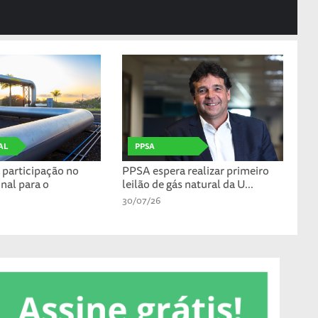
AL
PPSA
participação no
PPSA espera realizar primeiro
nal para o
leilão de gás natural da U...
30/07/26