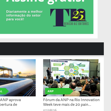
AL
ANP
: ANP aprova
Fórum da ANP na Rio Innovation
abertura de
Week teve mais de 20 pain...
07/08/26