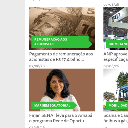
07/08/26
REMUNERAÇÃO AOS
ACIONISTAS
BIOMETAN
Pagamento de remuneração aos
ANP aprova 
acionistas de R$ 17,4 bilhõ...
especificaçã
07/08/26
07/08/26
MARGEM EQUATORIAL
MOBILIDAD
Firjan SENAI leva para o Amapá
Scania e Ca
o programa Rede de Oportu...
ônibus a gá
...
07/08/26