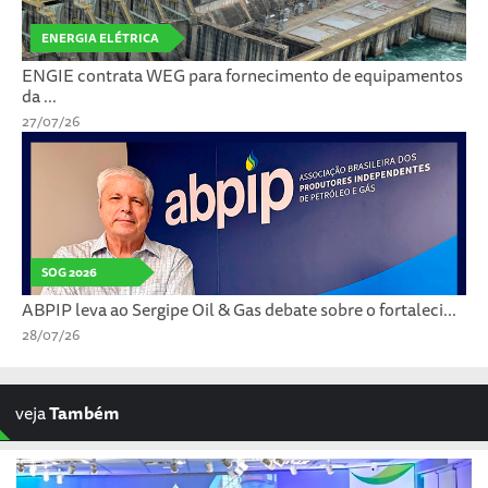
ENERGIA ELÉTRICA
ENGIE contrata WEG para fornecimento de equipamentos
da ...
27/07/26
SOG 2026
ABPIP leva ao Sergipe Oil & Gas debate sobre o fortaleci...
28/07/26
veja
Também