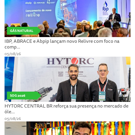
GÁS NATURAL
IBP, ABRACE e Abpip lançam novo Relivre com foco na
comp...
05/08/26
SOG 2026
HYTORC CENTRAL BR reforça sua presença no mercado de
óle...
05/08/26