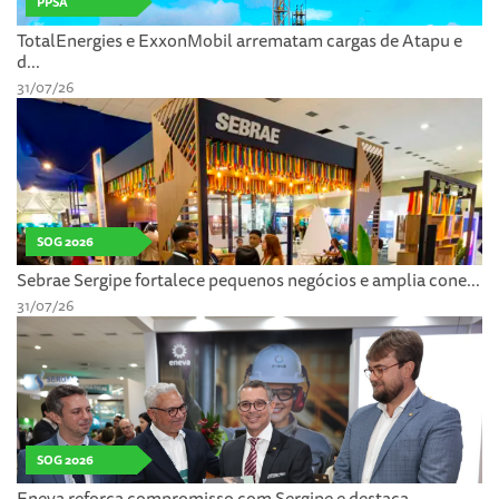
PPSA
TotalEnergies e ExxonMobil arrematam cargas de Atapu e
d...
31/07/26
SOG 2026
Sebrae Sergipe fortalece pequenos negócios e amplia cone...
31/07/26
SOG 2026
Eneva reforça compromisso com Sergipe e destaca