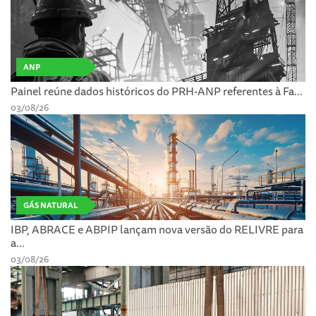
ANP
Painel reúne dados históricos do PRH-ANP referentes à Fa...
03/08/26
GÁS NATURAL
IBP, ABRACE e ABPIP lançam nova versão do RELIVRE para
a...
03/08/26