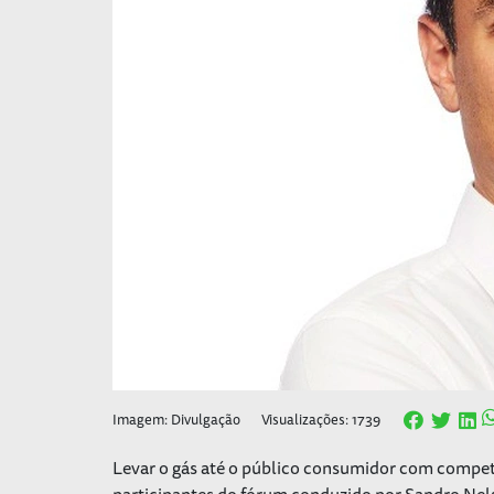
Imagem: Divulgação
Visualizações: 1739
Levar o gás até o público consumidor com competi
participantes do fórum conduzido por Sandro Nels