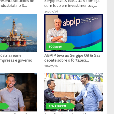
esenta soluções de
Sergipe Oil & Gas 2026 começa
ndustrial no S...
com foco em investimentos,...
30/07/26
SOG 2026
ústria reúne
ABPIP leva ao Sergipe Oil & Gas
empresas e governo
debate sobre o fortaleci...
28/07/26
FENASUCRO