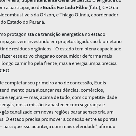
om a participação de
Eudis Furtado Filho
(foto), CEO da
 Biocombustíveis da Orizon, e Thiago Olinda, coordenador
 do Estado do Paraná.
 protagonista da transição energética no estado.
Compagas vem investindo em projetos ligados ao biometano
tir de resíduos orgânicos. “O estado tem plena capacidade
 fazer esse ativo chegar ao consumidor de forma mais
longo caminho pela frente, mas a energia limpa precisa
 CEO.
e completar seu primeiro ano de concessão, Eudis
atendimento para alcançar residências, comércios,
gica e segura — mas, acima de tudo, com competitividade
cer gás, nossa missão é abastecer com segurança e
o gás canalizado em novas regiões paranaenses cria um
os. O estado precisa promover a conexão entre as pontas
— para que isso aconteça com mais celeridade”, afirmou.