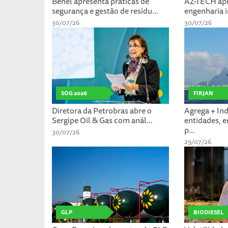
Benel apresenta práticas de
AZ-TECH apr
segurança e gestão de resídu...
engenharia i
30/07/26
30/07/26
SOG 2026
FIRJAN
Diretora da Petrobras abre o
Agrega + Ind
Sergipe Oil & Gas com anál...
entidades, 
p...
30/07/26
29/07/26
GLP
BIODIESEL