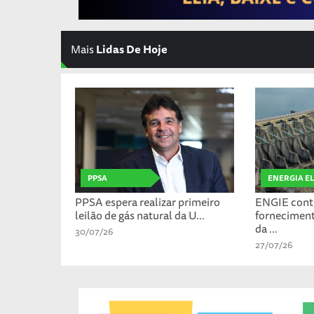
Mais
Lidas De Hoje
PPSA
ENERGIA E
PPSA espera realizar primeiro
ENGIE cont
leilão de gás natural da U...
fornecimen
da ...
30/07/26
27/07/26