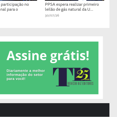
participação no
PPSA espera realizar primeiro
nal para o
leilão de gás natural da U...
30/07/26