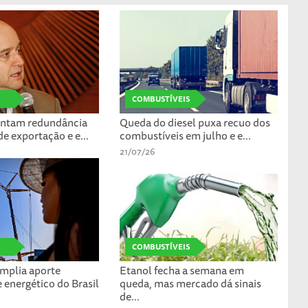
COMBUSTÍVEIS
ontam redundância
Queda do diesel puxa recuo dos
e exportação e e...
combustíveis em julho e e...
21/07/26
COMBUSTÍVEIS
amplia aporte
Etanol fecha a semana em
 energético do Brasil
queda, mas mercado dá sinais
de...