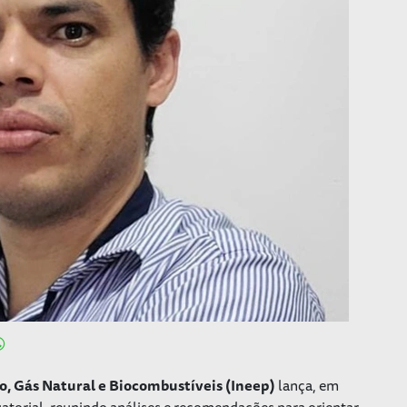
eo, Gás Natural e Biocombustíveis (Ineep)
lança, em
torial, reunindo análises e recomendações para orientar