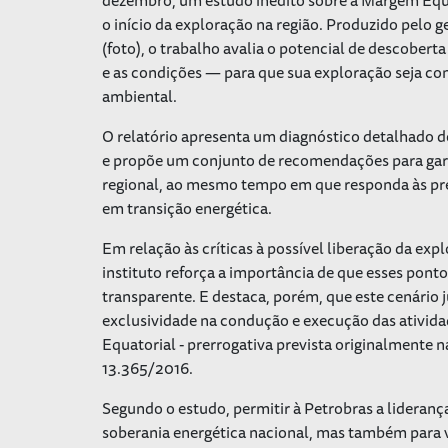
o início da exploração na região. Produzido pelo 
(foto), o trabalho avalia o potencial de descober
e as condições — para que sua exploração seja co
ambiental.
O relatório apresenta um diagnóstico detalhado 
e propõe um conjunto de recomendações para garan
regional, ao mesmo tempo em que responda às pr
em transição energética.
Em relação às críticas à possível liberação da ex
instituto reforça a importância de que esses pont
transparente. E destaca, porém, que este cenário j
exclusividade na condução e execução das ativid
Equatorial - prerrogativa prevista originalmente 
13.365/2016.
Segundo o estudo, permitir à Petrobras a lideranç
soberania energética nacional, mas também para v