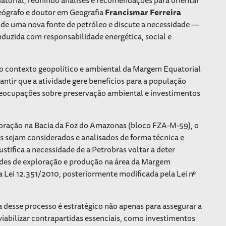
geógrafo e doutor em Geografia
Francismar Ferreira
ta de uma nova fonte de petróleo e discute a necessidade —
nduzida com responsabilidade energética, social e
do contexto geopolítico e ambiental da Margem Equatorial
tir que a atividade gere benefícios para a população
eocupações sobre preservação ambiental e investimentos
ploração na Bacia da Foz do Amazonas (bloco FZA-M-59), o
os sejam considerados e analisados de forma técnica e
ustifica a necessidade de a Petrobras voltar a deter
ades de exploração e produção na área da Margem
na Lei 12.351/2010, posteriormente modificada pela Lei nº
a desse processo é estratégico não apenas para assegurar a
iabilizar contrapartidas essenciais, como investimentos