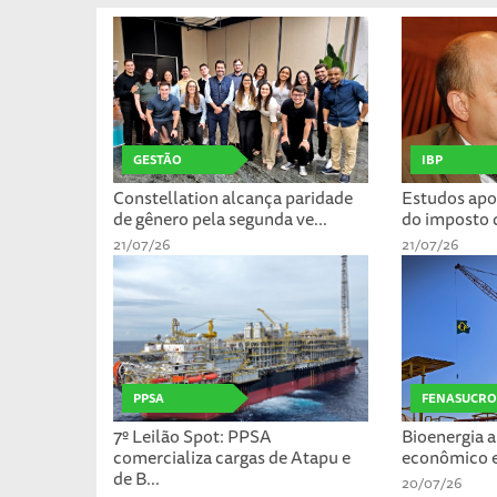
GESTÃO
IBP
Constellation alcança paridade
Estudos ap
de gênero pela segunda ve...
do imposto d
21/07/26
21/07/26
PPSA
FENASUCRO
7º Leilão Spot: PPSA
Bioenergia 
comercializa cargas de Atapu e
econômico e
de B...
20/07/26