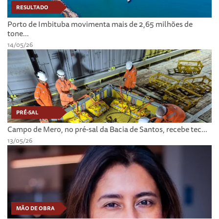
RESULTADO
Porto de Imbituba movimenta mais de 2,65 milhões de
tone...
14/05/26
PRÉ-SAL
Campo de Mero, no pré-sal da Bacia de Santos, recebe tec...
13/05/26
MÃO DE OBRA