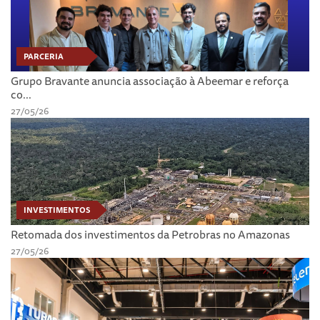
PARCERIA
Grupo Bravante anuncia associação à Abeemar e reforça
co...
27/05/26
INVESTIMENTOS
Retomada dos investimentos da Petrobras no Amazonas
27/05/26