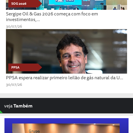
SOG 2026
Sergipe Oil & Gas 2026 começa com foco em
investimentos,...
30/07/26
PPSA
PPSA espera realizar primeiro leilão de gás natural da U...
30/07/26
veja
Também