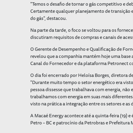
"Temos o desafio de tornar o gás competitivo e d
Certamente qualquer planejamento de transição e
do gás", destacou.
Na parte da tarde, o foco se voltou para os forne
discutiram requisitos de compras e canais de ace
O Gerente de Desempenho e Qualificação de Forne
revelou que a companhia mantém hoje uma base at
Canal do Fornecedor e da plataforma Petronect c
O dia foi encerrado por Heloísa Borges, diretora 
"Durante muito tempo o setor energético era vist
pessoa dissesse que trabalhava com energia, não e
trabalhamos com energia em suas mais diferentes
visto na prática a integração entre os setores e as 
A Macaé Energy acontece até a quinta-feira (19) e 
Petro – BC e patrocínio da Petrobras e Prefeitura