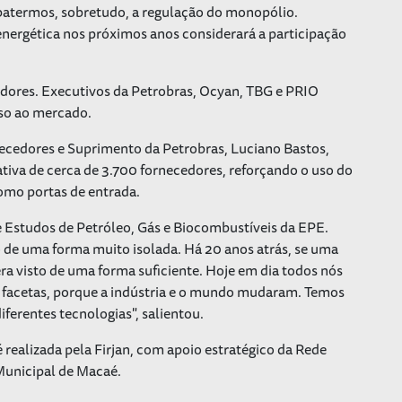
ebatermos, sobretudo, a regulação do monopólio.
nergética nos próximos anos considerará a participação
cedores. Executivos da Petrobras, Ocyan, TBG e PRIO
sso ao mercado.
cedores e Suprimento da Petrobras, Luciano Bastos,
iva de cerca de 3.700 fornecedores, reforçando o uso do
omo portas de entrada.
de Estudos de Petróleo, Gás e Biocombustíveis da EPE.
o de uma forma muito isolada. Há 20 anos atrás, se uma
ra visto de uma forma suficiente. Hoje em dia todos nós
 facetas, porque a indústria e o mundo mudaram. Temos
diferentes tecnologias", salientou.
é realizada pela Firjan, com apoio estratégico da Rede
 Municipal de Macaé.