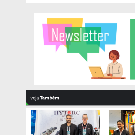
veja
Também