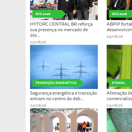
SOG 2026
SOG 2026
HYTORC CENTRAL BR reforça
ABPIP forta
sua presença no mercado de
desenvolvime
óle...
04/08/26
05/08/26
TRANSIÇÃO ENERGÉTICA
ETANOL
Segurança energética e transição
Alteração d
entram no centro do deb...
comercializa
04/08/26
03/08/26