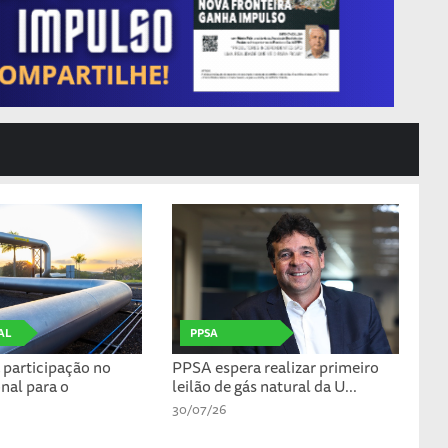
AL
PPSA
participação no
PPSA espera realizar primeiro
nal para o
leilão de gás natural da U...
30/07/26