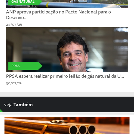
GÁS NATURAL
ANP aprova participação no Pacto Nacional para o
Desenvo...
24/07/26
PPSA
PPSA espera realizar primeiro leilão de gás natural da U...
30/07/26
veja
Também