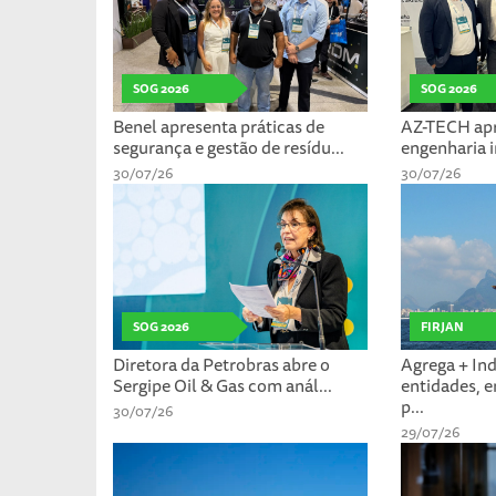
SOG 2026
SOG 2026
Benel apresenta práticas de
AZ-TECH apr
segurança e gestão de resídu...
engenharia i
30/07/26
30/07/26
SOG 2026
FIRJAN
Diretora da Petrobras abre o
Agrega + Ind
Sergipe Oil & Gas com anál...
entidades, 
p...
30/07/26
29/07/26