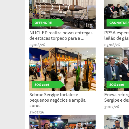
OFFSHORE
GÁS NATUR
NUCLEP realiza novas entregas
PPSA espera 
de estacas torpedo para a ...
leilão de gás
03/08/26
03/08/26
SOG 2026
SOG 2026
Sebrae Sergipe fortalece
Eneva refo
pequenos negócios e amplia
Sergipe e de
cone...
31/07/26
31/07/26