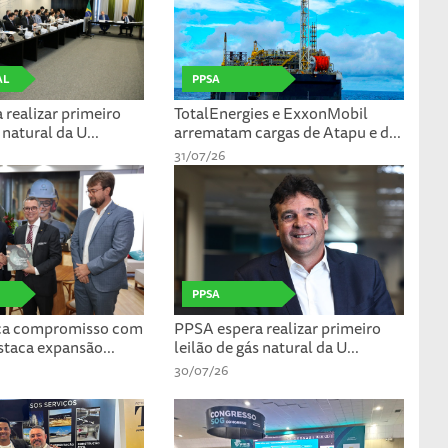
AL
PPSA
realizar primeiro
TotalEnergies e ExxonMobil
 natural da U...
arrematam cargas de Atapu e d...
31/07/26
PPSA
rça compromisso com
PPSA espera realizar primeiro
staca expansão...
leilão de gás natural da U...
30/07/26