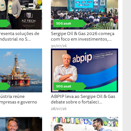
SOG 2026
esenta soluções de
Sergipe Oil & Gas 2026 começa
ndustrial no S...
com foco em investimentos,...
30/07/26
SOG 2026
ústria reúne
ABPIP leva ao Sergipe Oil & Gas
empresas e governo
debate sobre o fortaleci...
28/07/26