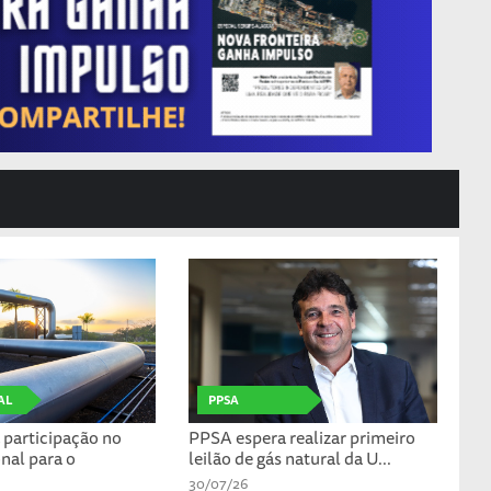
AL
PPSA
participação no
PPSA espera realizar primeiro
nal para o
leilão de gás natural da U...
30/07/26