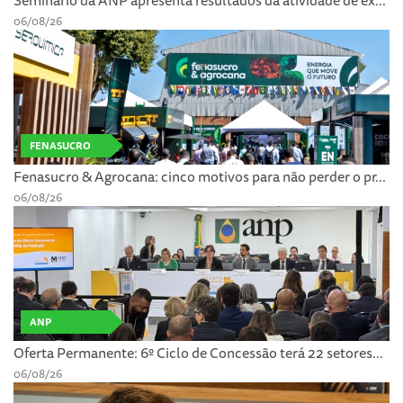
Seminário da ANP apresenta resultados da atividade de ex...
06/08/26
FENASUCRO
Fenasucro & Agrocana: cinco motivos para não perder o pr...
06/08/26
ANP
Oferta Permanente: 6º Ciclo de Concessão terá 22 setores...
06/08/26