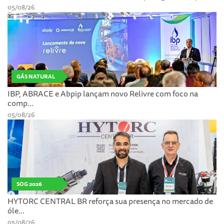
05/08/26
GÁS NATURAL
IBP, ABRACE e Abpip lançam novo Relivre com foco na
comp...
05/08/26
SOG 2026
HYTORC CENTRAL BR reforça sua presença no mercado de
óle...
05/08/26