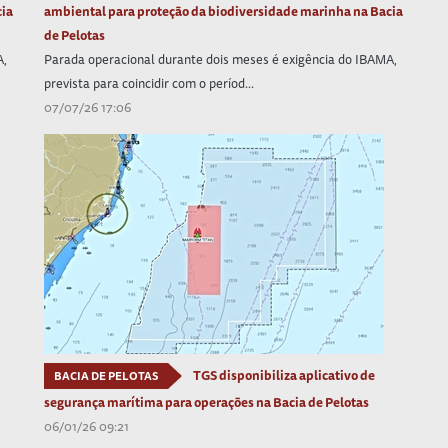
cia
ambiental para proteção da biodiversidade marinha na Bacia
de Pelotas
A,
Parada operacional durante dois meses é exigência do IBAMA,
prevista para coincidir com o períod...
07/07/26 17:06
TGS disponibiliza aplicativo de
BACIA DE PELOTAS
segurança marítima para operações na Bacia de Pelotas
06/01/26 09:21