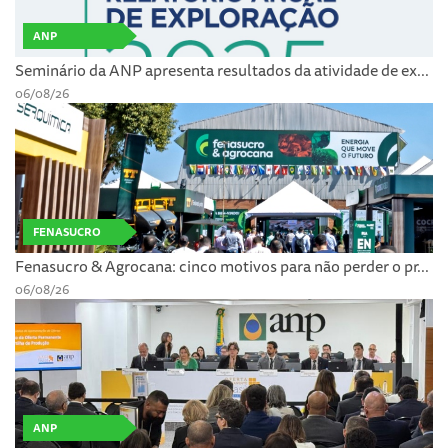
ANP
Seminário da ANP apresenta resultados da atividade de ex...
06/08/26
FENASUCRO
Fenasucro & Agrocana: cinco motivos para não perder o pr...
06/08/26
ANP