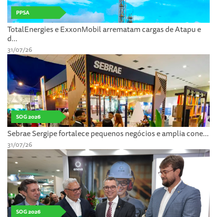
PPSA
TotalEnergies e ExxonMobil arrematam cargas de Atapu e
d...
31/07/26
SOG 2026
Sebrae Sergipe fortalece pequenos negócios e amplia cone...
31/07/26
SOG 2026