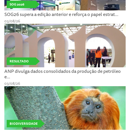
SOG 2026
SOG26 supera a edição anterior e reforça o papel estrat...
03/08/26
RESULTADO
ANP divulga dados consolidados da produção de petróleo
e...
03/08/26
BIODIVERSIDADE