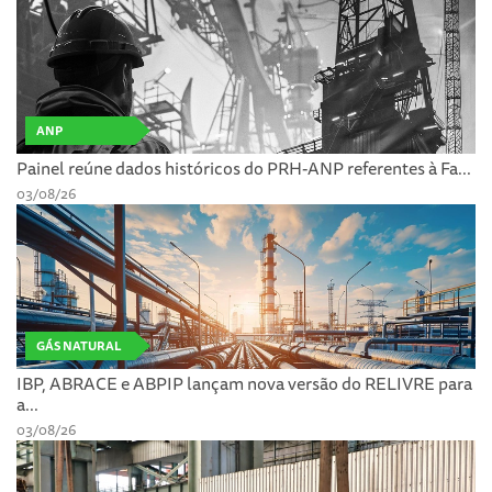
ANP
Painel reúne dados históricos do PRH-ANP referentes à Fa...
03/08/26
GÁS NATURAL
IBP, ABRACE e ABPIP lançam nova versão do RELIVRE para
a...
03/08/26