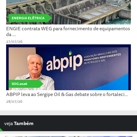
ENERGIA ELÉTRICA
ENGIE contrata WEG para fornecimento de equipamentos
da ...
27/07/26
SOG 2026
ABPIP leva ao Sergipe Oil & Gas debate sobre o fortaleci...
28/07/26
veja
Também