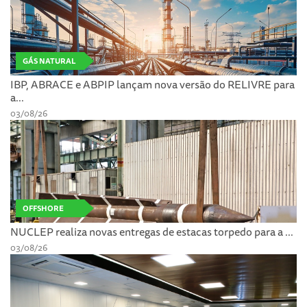
GÁS NATURAL
IBP, ABRACE e ABPIP lançam nova versão do RELIVRE para
a...
03/08/26
OFFSHORE
NUCLEP realiza novas entregas de estacas torpedo para a ...
03/08/26