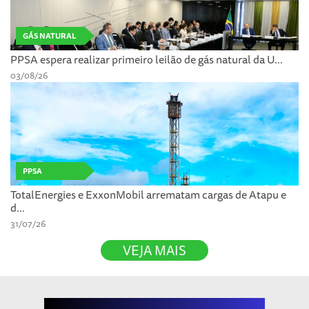
GÁS NATURAL
PPSA espera realizar primeiro leilão de gás natural da U...
03/08/26
PPSA
TotalEnergies e ExxonMobil arrematam cargas de Atapu e
d...
31/07/26
VEJA MAIS