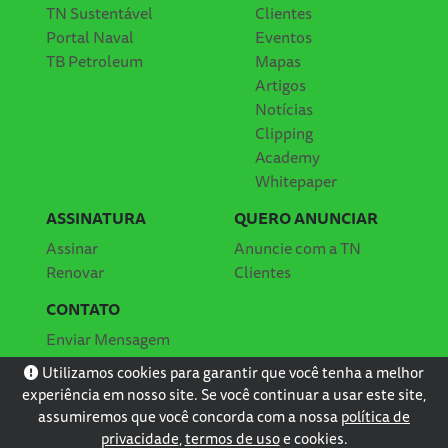
TN Sustentável
Clientes
Portal Naval
Eventos
TB Petroleum
Mapas
Artigos
Notícias
Clipping
Academy
Whitepaper
ASSINATURA
QUERO ANUNCIAR
Assinar
Anuncie com a TN
Renovar
Clientes
CONTATO
Enviar Mensagem
Localização
Utilizamos cookies para garantir que você tenha a melhor
experiência em nosso site. Se você continuar a usar este site,
assumiremos que você concorda com a nossa
política de
privacidade
,
termos de uso
e cookies.