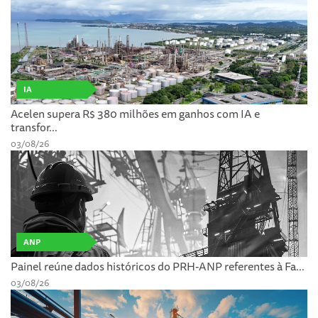
IA
Acelen supera R$ 380 milhões em ganhos com IA e
transfor...
03/08/26
ANP
Painel reúne dados históricos do PRH-ANP referentes à Fa...
03/08/26