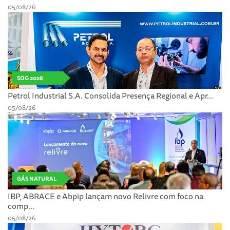
05/08/26
SOG 2026
Petrol Industrial S.A. Consolida Presença Regional e Apr...
05/08/26
GÁS NATURAL
IBP, ABRACE e Abpip lançam novo Relivre com foco na
comp...
05/08/26