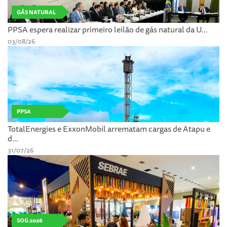
GÁS NATURAL
PPSA espera realizar primeiro leilão de gás natural da U...
03/08/26
PPSA
TotalEnergies e ExxonMobil arrematam cargas de Atapu e
d...
31/07/26
SOG 2026