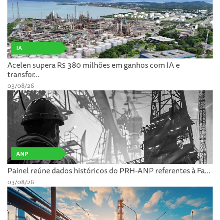
IA
Acelen supera R$ 380 milhões em ganhos com IA e
transfor...
03/08/26
ANP
Painel reúne dados históricos do PRH-ANP referentes à Fa...
03/08/26