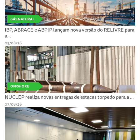
GÁS NATURAL
IBP, ABRACE e ABPIP lançam nova versão do RELIVRE para
a...
03/08/26
OFFSHORE
NUCLEP realiza novas entregas de estacas torpedo para a ...
03/08/26