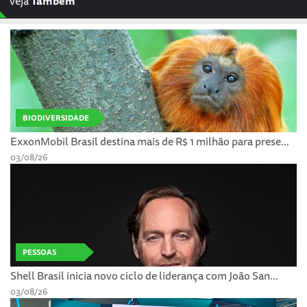
veja
Também
BIODIVERSIDADE
ExxonMobil Brasil destina mais de R$ 1 milhão para prese...
03/08/26
PESSOAS
Shell Brasil inicia novo ciclo de liderança com João San...
03/08/26