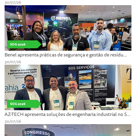
30/07/26
SOG 2026
Benel apresenta práticas de segurança e gestão de resídu...
30/07/26
SOG 2026
AZ-TECH apresenta soluções de engenharia industrial no S...
30/07/26