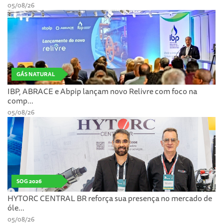
05/08/26
GÁS NATURAL
IBP, ABRACE e Abpip lançam novo Relivre com foco na
comp...
05/08/26
SOG 2026
HYTORC CENTRAL BR reforça sua presença no mercado de
óle...
05/08/26