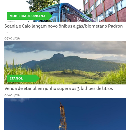
MOBILIDADE URBANA
Scania e Caio lançam novo ônibus a gás/biometano Padron
...
07/08/26
ETANOL
Venda de etanol em junho supera os 3 bilhões de litros
06/08/26