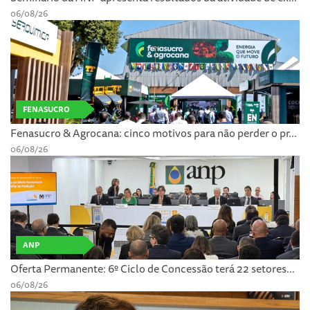
06/08/26
FENASUCRO
Fenasucro & Agrocana: cinco motivos para não perder o pr...
06/08/26
ANP
Oferta Permanente: 6º Ciclo de Concessão terá 22 setores...
06/08/26