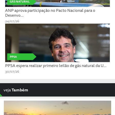
GÁS NATURAL
ANP aprova participação no Pacto Nacional para o
Desenvo...
24/07/26
PPSA
PPSA espera realizar primeiro leilão de gás natural da U...
30/07/26
veja
Também