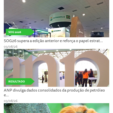
SOG 2026
SOG26 supera a edição anterior e reforça o papel estrat...
03/08/26
RESULTADO
ANP divulga dados consolidados da produção de petróleo
e...
03/08/26