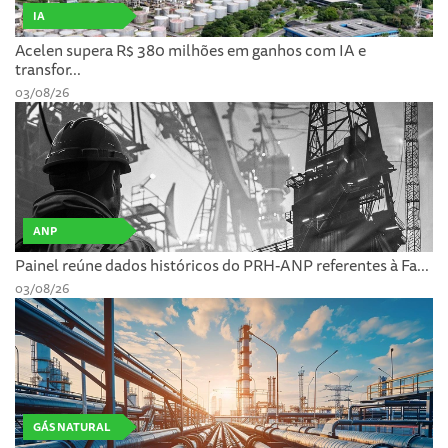
IA
Acelen supera R$ 380 milhões em ganhos com IA e
transfor...
03/08/26
ANP
Painel reúne dados históricos do PRH-ANP referentes à Fa...
03/08/26
GÁS NATURAL