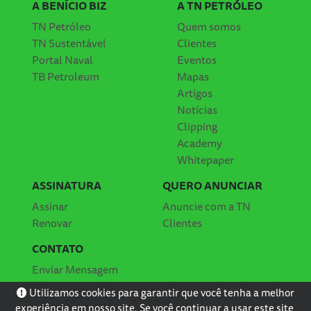
A BENÍCIO BIZ
A TN PETRÓLEO
TN Petróleo
Quem somos
TN Sustentável
Clientes
Portal Naval
Eventos
TB Petroleum
Mapas
Artigos
Notícias
Clipping
Academy
Whitepaper
ASSINATURA
QUERO ANUNCIAR
Assinar
Anuncie com a TN
Renovar
Clientes
CONTATO
Enviar Mensagem
Localização
Utilizamos cookies para garantir que você tenha a melhor
experiência em nosso site. Se você continuar a usar este site,