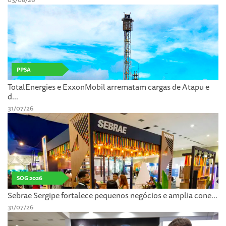
PPSA
TotalEnergies e ExxonMobil arrematam cargas de Atapu e
d...
31/07/26
SOG 2026
Sebrae Sergipe fortalece pequenos negócios e amplia cone...
31/07/26